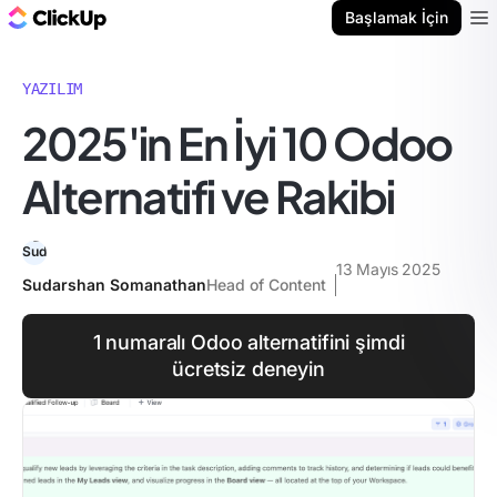
ClickUp Blog
Başlamak İçin
Ope
YAZILIM
2025'in En İyi 10 Odoo
Alternatifi ve Rakibi
13 Mayıs 2025
Sudarshan Somanathan
Head of Content
1 numaralı Odoo alternatifini şimdi
ücretsiz deneyin