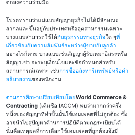
ตกลงความร่วมมือ
โปรดทราบว่าแม่แบบสัญญาธุรกิจไม่ได้มีลักษณะ
สากลและขึ้นอยู่กับประเทศหรืออุตสาหกรรมเฉพาะ
บางแบบสามารถใช้ได้
กับธุรกรรมทางธุรกิจ
ใด ๆ
ที่
เกี่ยวข้องกับความสัมพันธ์ระหว่างผู้ขายกับลูกค้า
อย่างไรก็ตาม บางแบบเช่นสัญญาผู้รับเหมาอิสระหรือ
สัญญาเช่า จะระบุเงื่อนไขและข้อกำหนดสำหรับ
สถานการณ์เฉพาะ เช่น
การซื้ออสังหาริมทรัพย์หรือคำ
อธิบายงาน
ของพนักงาน
ตามการศึกษาเปรียบเทียบโดย
World Commerce &
Contracting
(เดิมชื่อ IACCM) พบว่ามากกว่าครึ่ง
หนึ่งของสัญญาที่ทำขึ้นนั้นใช้เทมเพลตที่ไม่ถูกต้อง ซึ่ง
อาจนำไปสู่ปัญหาด้านการปฏิบัติตามกฎระเบียบได้
นั่นคือเหตุผลที่การเลือกใช้เทมเพลตที่ถูกต้องจึงมี