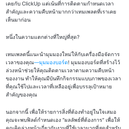
เคยกับ ClickUp แต่เน้นที่การติดตามกำหนดเวลา
สำคัญและความคืบหน้ามากกว่าเทมเพลตที่เราเคย
เห็นมาก่อน
หนึ่งในความแตกต่างที่ใหญ่ที่สุด?
เทมเพลตนี้แนะนำมุมมองใหม่ให้กับเครื่องมือจัดการ
เวลาของคุณ
—มุมมองบอร์ด
! มุมมองบอร์ดที่สร้างไว้
ล่วงหน้าช่วยให้คุณติดตามเวลาตามความคืบหน้า
ของงาน ทำให้คุณมีบันทึกกิจกรรมแบบภาพของเวลา
ที่คุณใช้ไปและเวลาที่เหลืออยู่เพื่อบรรลุเป้าหมาย
สำคัญของคุณ
นอกจากนี้ เพื่อให้รายการสิ่งที่ต้องทำอยู่ในใจเสมอ
คุณจะพบฟิลด์กำหนดเอง "ผลลัพธ์ที่ต้องการ" เพื่อให้
คุณคิดล่วงหน้าเกี่ยวกับงานที่ใช้เวลามากที่สุดสำหรับ