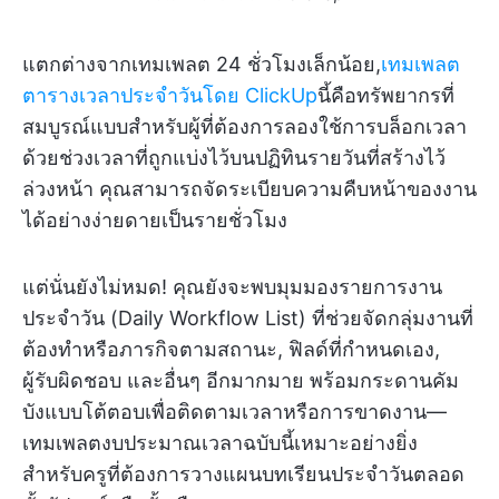
แตกต่างจากเทมเพลต 24 ชั่วโมงเล็กน้อย,
เทมเพลต
ตารางเวลาประจำวันโดย ClickUp
นี้คือทรัพยากรที่
สมบูรณ์แบบสำหรับผู้ที่ต้องการลองใช้การบล็อกเวลา
ด้วยช่วงเวลาที่ถูกแบ่งไว้บนปฏิทินรายวันที่สร้างไว้
ล่วงหน้า คุณสามารถจัดระเบียบความคืบหน้าของงาน
ได้อย่างง่ายดายเป็นรายชั่วโมง
แต่นั่นยังไม่หมด! คุณยังจะพบมุมมองรายการงาน
ประจำวัน (Daily Workflow List) ที่ช่วยจัดกลุ่มงานที่
ต้องทำหรือภารกิจตามสถานะ, ฟิลด์ที่กำหนดเอง,
ผู้รับผิดชอบ และอื่นๆ อีกมากมาย พร้อมกระดานคัม
บังแบบโต้ตอบเพื่อติดตามเวลาหรือการขาดงาน—
เทมเพลตงบประมาณเวลาฉบับนี้เหมาะอย่างยิ่ง
สำหรับครูที่ต้องการวางแผนบทเรียนประจำวันตลอด