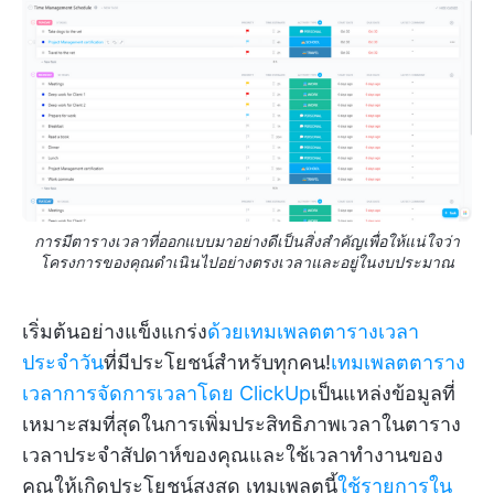
การมีตารางเวลาที่ออกแบบมาอย่างดีเป็นสิ่งสำคัญเพื่อให้แน่ใจว่า
โครงการของคุณดำเนินไปอย่างตรงเวลาและอยู่ในงบประมาณ
เริ่มต้นอย่างแข็งแกร่ง
ด้วยเทมเพลตตารางเวลา
ประจำวัน
ที่มีประโยชน์สำหรับทุกคน!
เทมเพลตตาราง
เวลาการจัดการเวลาโดย ClickUp
เป็นแหล่งข้อมูลที่
เหมาะสมที่สุดในการเพิ่มประสิทธิภาพเวลาในตาราง
เวลาประจำสัปดาห์ของคุณและใช้เวลาทำงานของ
คุณให้เกิดประโยชน์สูงสุด เทมเพลตนี้
ใช้รายการใน