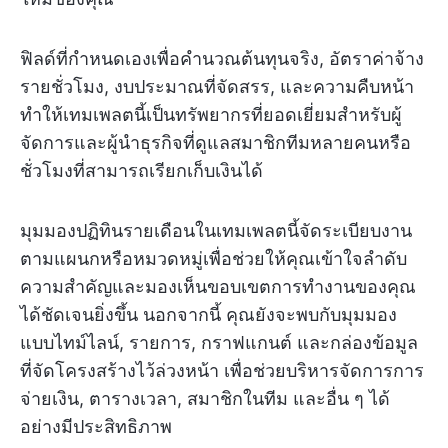
ฟิลด์ที่กำหนดเองเพื่อคำนวณต้นทุนจริง, อัตราค่าจ้าง
รายชั่วโมง, งบประมาณที่จัดสรร, และความคืบหน้า
ทำให้เทมเพลตนี้เป็นทรัพยากรที่ยอดเยี่ยมสำหรับผู้
จัดการและผู้นำธุรกิจที่ดูแลสมาชิกทีมหลายคนหรือ
ชั่วโมงที่สามารถเรียกเก็บเงินได้
มุมมองปฏิทินรายเดือนในเทมเพลตนี้จัดระเบียบงาน
ตามแผนกหรือหมวดหมู่เพื่อช่วยให้คุณเข้าใจลำดับ
ความสำคัญและมองเห็นขอบเขตการทำงานของคุณ
ได้ชัดเจนยิ่งขึ้น นอกจากนี้ คุณยังจะพบกับมุมมอง
แบบไทม์ไลน์, รายการ, กราฟแกนต์ และกล่องข้อมูล
ที่จัดโครงสร้างไว้ล่วงหน้า เพื่อช่วยบริหารจัดการการ
จ่ายเงิน, ตารางเวลา, สมาชิกในทีม และอื่น ๆ ได้
อย่างมีประสิทธิภาพ