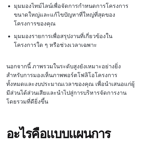
มุมมองไทม์ไลน์เพื่อจัดการกำหนดการโครงการ
ขนาดใหญ่และแก้ไขปัญหาที่ใหญ่ที่สุดของ
โครงการของคุณ
มุมมองรายการเพื่อสรุปงานที่เกี่ยวข้องใน
โครงการใด ๆ หรือช่วงเวลาเฉพาะ
นอกจากนี้ ภาพรวมในระดับสูงยังเหมาะอย่างยิ่ง
สำหรับการมองเห็นภาพพอร์ตโฟลิโอโครงการ
ทั้งหมดและงบประมาณเวลาของคุณ เพื่อนำเสนอแก่ผู้
มีส่วนได้ส่วนเสียและนำไปสู่การบริหารจัดการงาน
โดยรวมที่ดียิ่งขึ้น
อะไรคือแบบแผนการ