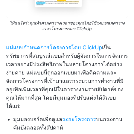
ให้แน่ใจว่าคุณทำตามตารางเวลาของคุณโดยใช้เทมเพลตตาราง
เวลาโครงการของ ClickUp
แม่แบบกำหนดการโครงการโดย ClickUp
เป็น
ทรัพยากรที่สมบูรณ์แบบสำหรับผู้จัดการในการจัดการ
เวลาอย่างมีประสิทธิภาพในหลายโครงการได้อย่าง
ง่ายดาย แม่แบบนี้ถูกออกแบบมาเพื่อติดตามและ
จัดการโครงการที่เข้ามาและกระบวนการทำงานที่มี
อยู่เพื่อเพิ่มเวลาที่คุณมีในตารางงานรายสัปดาห์ของ
คุณให้มากที่สุด โดยมีมุมมองที่ปรับแต่งได้สี่แบบ
ได้แก่:
มุมมองบอร์ดเพื่อดูแล
ระยะโครงการ
บนกระดาน
คัมบังตลอดทั้งสัปดาห์