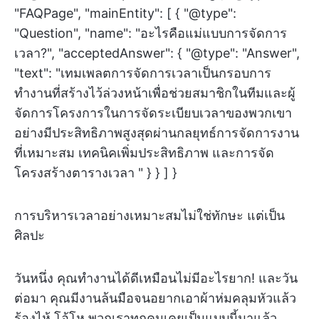
"FAQPage", "mainEntity": [ { "@type":
"Question", "name": "อะไรคือแม่แบบการจัดการ
เวลา?", "acceptedAnswer": { "@type": "Answer",
"text": "เทมเพลตการจัดการเวลาเป็นกรอบการ
ทำงานที่สร้างไว้ล่วงหน้าเพื่อช่วยสมาชิกในทีมและผู้
จัดการโครงการในการจัดระเบียบเวลาของพวกเขา
อย่างมีประสิทธิภาพสูงสุดผ่านกลยุทธ์การจัดการงาน
ที่เหมาะสม เทคนิคเพิ่มประสิทธิภาพ และการจัด
โครงสร้างตารางเวลา " } } ] }
การบริหารเวลาอย่างเหมาะสมไม่ใช่ทักษะ แต่เป็น
ศิลปะ
วันหนึ่ง คุณทำงานได้ดีเหมือนไม่มีอะไรยาก! และวัน
ต่อมา คุณมีงานล้นมือจนอยากเอาผ้าห่มคลุมหัวแล้ว
ร้องไห้ โอ้โห พวกเราทุกคนเคยเป็นแบบนี้มาแล้ว