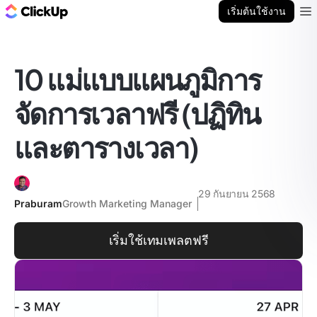
บล็อก ClickUp
เริ่มต้นใช้งาน
Ope
10 แม่แบบแผนภูมิการ
จัดการเวลาฟรี (ปฏิทิน
และตารางเวลา)
29 กันยายน 2568
Praburam
Growth Marketing Manager
เริ่มใช้เทมเพลตฟรี