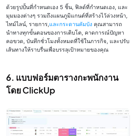
ด้วยรูปปั้นที่กำหนดเอง 5 ชิ้น, ฟิลด์ที่กำหนดเอง, และ
มุมมองต่างๆ รวมถึงแผนภูมิแกนต์ที่สร้างไว้ล่วงหน้า,
ไทม์ไลน์, รายการ,
และกระดานคัมบัง
คุณสามารถ
นำทางทุกขั้นตอนของการเติบโต, คาดการณ์ปัญหา
คอขวด, บันทึกชั่วโมงทั้งหมดที่ใช้ในภารกิจ, และปรับ
เส้นทางให้ราบรื่นเพื่อบรรลุเป้าหมายของคุณ
6. แบบฟอร์มตารางกะพนักงาน
โดย ClickUp