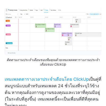
ติดตามงานประจำเดือนของทีมคุณด้วยเทมเพลตตารางงานประจำ
เดือนของ ClickUp
เทมเพลตตารางเวลาประจำเดือนโดย ClickUp
เป็นคู่ที่
สมบูรณ์แบบสำหรับเทมเพลต 24 ชั่วโมงที่ระบุไว้ข้าง
ต้น หากคุณต้องการดูงานของคุณและเวลาที่คุณมีอยู่
(ในระดับที่สูงขึ้น) เทมเพลตนี้จะเป็นเพื่อนที่ดีที่สุดคน
ใหม่ของคุณ