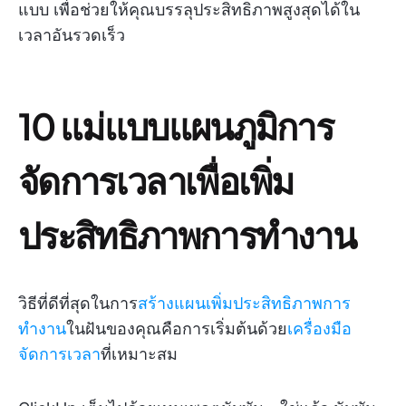
แบบ เพื่อช่วยให้คุณบรรลุประสิทธิภาพสูงสุดได้ใน
เวลาอันรวดเร็ว
10 แม่แบบแผนภูมิการ
จัดการเวลาเพื่อเพิ่ม
ประสิทธิภาพการทำงาน
วิธีที่ดีที่สุดในการ
สร้างแผนเพิ่มประสิทธิภาพการ
ทำงาน
ในฝันของคุณคือการเริ่มต้นด้วย
เครื่องมือ
จัดการเวลา
ที่เหมาะสม