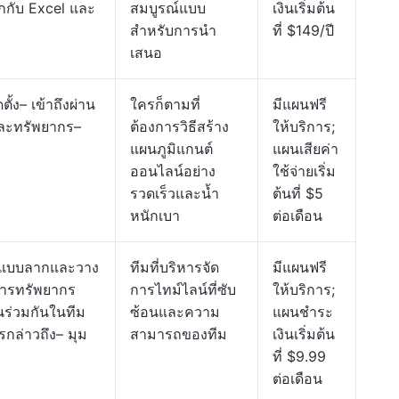
กกับ Excel และ
สมบูรณ์แบบ
เงินเริ่มต้น
สำหรับการนำ
ที่ $149/ปี
เสนอ
ั้ง– เข้าถึงผ่าน
ใครก็ตามที่
มีแผนฟรี
และทรัพยากร–
ต้องการวิธีสร้าง
ให้บริการ;
แผนภูมิแกนต์
แผนเสียค่า
ออนไลน์อย่าง
ใช้จ่ายเริ่ม
รวดเร็วและน้ำ
ต้นที่ $5
หนักเบา
ต่อเดือน
ต์แบบลากและวาง
ทีมที่บริหารจัด
มีแผนฟรี
การทรัพยากร
การไทม์ไลน์ที่ซับ
ให้บริการ;
ร่วมกันในทีม
ซ้อนและความ
แผนชำระ
กล่าวถึง– มุม
สามารถของทีม
เงินเริ่มต้น
ที่ $9.99
ต่อเดือน