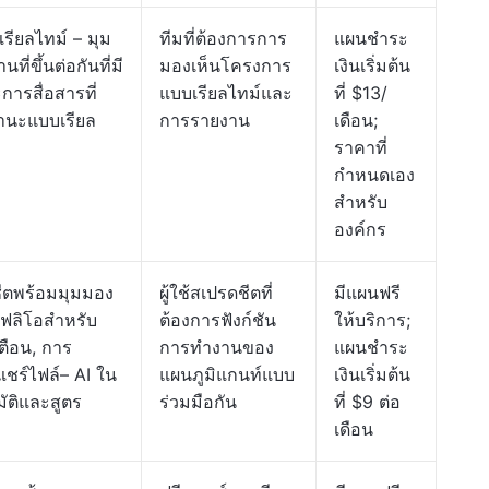
ียลไทม์ – มุม
ทีมที่ต้องการการ
แผนชำระ
่ขึ้นต่อกันที่มี
มองเห็นโครงการ
เงินเริ่มต้น
ารสื่อสารที่
แบบเรียลไทม์และ
ที่ $13/
านะแบบเรียล
การรายงาน
เดือน;
ราคาที่
กำหนดเอง
สำหรับ
องค์กร
ีตพร้อมมุมมอง
ผู้ใช้สเปรดชีตที่
มีแผนฟรี
ฟลิโอสำหรับ
ต้องการฟังก์ชัน
ให้บริการ;
ตือน, การ
การทำงานของ
แผนชำระ
ชร์ไฟล์– AI ใน
แผนภูมิแกนท์แบบ
เงินเริ่มต้น
ัติและสูตร
ร่วมมือกัน
ที่ $9 ต่อ
เดือน