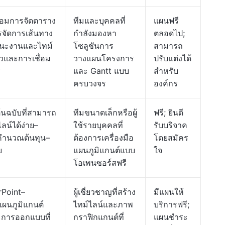
้อมการจัดตาราง
ทีมและบุคคลที่
แผนฟรี
จัดการเส้นทาง
กำลังมองหา
ตลอดไป;
านะงานและไทม์
โซลูชันการ
สามารถ
ตัวและการเชื่อม
วางแผนโครงการ
ปรับแต่งได้
ร
และ Gantt แบบ
สำหรับ
ครบวงจร
องค์กร
้นฉบับที่สามารถ
ทีมขนาดเล็กหรือผู้
ฟรี; ยินดี
ลน์ได้ง่าย–
ใช้รายบุคคลที่
รับบริจาค
ะคำนวณต้นทุน–
ต้องการเครื่องมือ
โดยสมัคร
บ
แผนภูมิแกนต์แบบ
ใจ
โอเพนซอร์สฟรี
Point–
ผู้เชี่ยวชาญที่สร้าง
มีแผนให้
แผนภูมิแกนต์
ไทม์ไลน์และภาพ
บริการฟรี;
มการออกแบบที่
กราฟิกแกนต์ที่
แผนชำระ