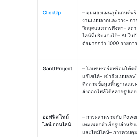
ClickUp
– มุมมองแผนภูมิแกนต์พร
งานแบบลากและวาง– การ
วิกฤตและการพึ่งพา– สถ
ไลน์ที่ปรับแต่งได้– AI ใน
ต่อมากกว่า 1000 รายกา
GanttProject
– โอเพนซอร์สพร้อมโค้ดต
แก้ไขได้– เข้าถึงแบบออฟไ
ติดตามข้อมูลพื้นฐานแล
ส่งออกไฟล์ได้หลายรูปแบ
ออฟฟิศ ไทม์
– การผสานรวมกับ Power
ไลน์ ออนไลน์
เทมเพลตสำเร็จรูปสำหรับ
และไทม์ไลน์– การควบคุ