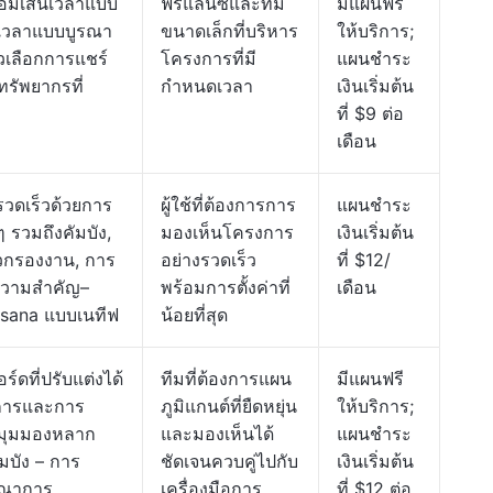
อมเส้นเวลาแบบ
ฟรีแลนซ์และทีม
มีแผนฟรี
เวลาแบบบูรณา
ขนาดเล็กที่บริหาร
ให้บริการ;
วเลือกการแชร์
โครงการที่มี
แผนชำระ
รัพยากรที่
กำหนดเวลา
เงินเริ่มต้น
ที่ $9 ต่อ
เดือน
รวดเร็วด้วยการ
ผู้ใช้ที่ต้องการการ
แผนชำระ
รวมถึงคัมบัง,
มองเห็นโครงการ
เงินเริ่มต้น
ัวกรองงาน, การ
อย่างรวดเร็ว
ที่ $12/
ความสำคัญ–
พร้อมการตั้งค่าที่
เดือน
sana แบบเนทีฟ
น้อยที่สุด
์ดที่ปรับแต่งได้
ทีมที่ต้องการแผน
มีแผนฟรี
ยการและการ
ภูมิแกนต์ที่ยืดหยุ่น
ให้บริการ;
– มุมมองหลาก
และมองเห็นได้
แผนชำระ
ัมบัง – การ
ชัดเจนควบคู่ไปกับ
เงินเริ่มต้น
รณาการ
เครื่องมือการ
ที่ $12 ต่อ