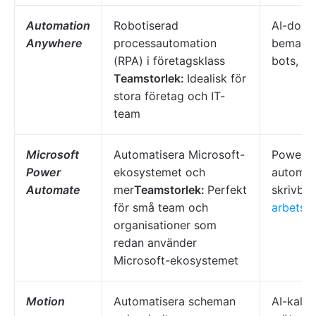
Automation
Robotiserad
AI-doku
Anywhere
processautomation
bemann
(RPA) i företagsklass
bots, p
Teamstorlek:
Idealisk för
stora företag och IT-
team
Microsoft
Automatisera Microsoft-
PowerAp
Power
ekosystemet och
automat
Automate
mer
Teamstorlek:
Perfekt
skrivbor
för små team och
arbetsfl
organisationer som
redan använder
Microsoft-ekosystemet
Motion
Automatisera scheman
AI-kalen