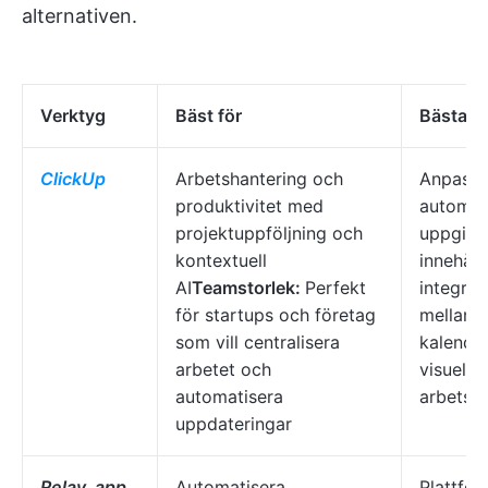
alternativen.
Verktyg
Bäst för
Bästa f
ClickUp
Arbetshantering och
Anpassa
produktivitet med
automat
projektuppföljning och
uppgifte
kontextuell
innehåll,
AI
Teamstorlek:
Perfekt
integrat
för startups och företag
mellan o
som vill centralisera
kalende
arbetet och
visuell 
automatisera
arbetsfl
uppdateringar
Relay. app
Automatisera
Plattfor