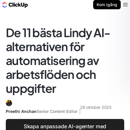
ClickUp-bloggen
Kom igång
Ope
De 11 bästa Lindy AI-
alternativen för
automatisering av
arbetsflöden och
uppgifter
26 oktober 2025
Preethi Anchan
Senior Content Editor
Skapa anpassade AI-agenter med