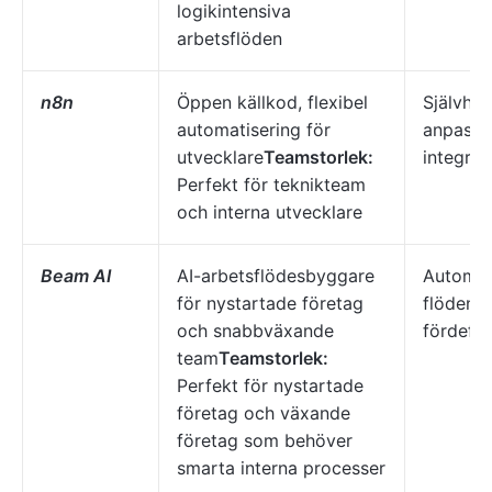
logikintensiva
arbetsflöden
n8n
Öppen källkod, flexibel
Självhos
automatisering för
anpassa
utvecklare
Teamstorlek:
integrat
Perfekt för teknikteam
och interna utvecklare
Beam AI
AI-arbetsflödesbyggare
Automat
för nystartade företag
flöden, 
och snabbväxande
fördefin
team
Teamstorlek:
Perfekt för nystartade
företag och växande
företag som behöver
smarta interna processer