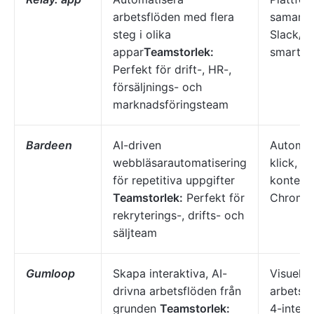
arbetsflöden med flera
samarbe
steg i olika
Slack/e-
appar
Teamstorlek:
smart fö
Perfekt för drift-, HR-,
försäljnings- och
marknadsföringsteam
Bardeen
AI-driven
Automat
webbläsarautomatisering
klick, A
för repetitiva uppgifter
kontextu
Teamstorlek:
Perfekt för
Chrome-
rekryterings-, drifts- och
säljteam
Gumloop
Skapa interaktiva, AI-
Visuell
drivna arbetsflöden från
arbetsf
grunden
Teamstorlek:
4-integr