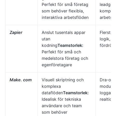
Perfekt för små företag
leadgene
som behöver flexibla,
kompati
interaktiva arbetsflöden
arbetsf
Zapier
Anslut tusentals appar
Flersteg
utan
logik, i
kodning
Teamstorlek:
fördröjn
Perfekt för små och
medelstora företag och
egenföretagare
Make. com
Visuell skriptning och
Dra-och-
komplexa
modulär
dataflöden
Teamstorlek:
loggar f
Idealisk för tekniska
realtids
användare och team
som behöver