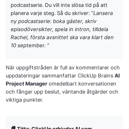
podcastserie. Du vill inte slösa tid på att
planera varje steg. Så du skriver: ”
Lansera
ny podcastserie: boka gäster, skriv
episodöversikter, spela in intron, tilldela
Rachel, första avsnittet ska vara klart den
10 september.
”
När uppgiftstråden är full av kommentarer och
uppdateringar sammanfattar ClickUp Brains
AI
Project Manager
omedelbart konversationen
och fångar upp beslut, väntande åtgärder och
viktiga punkter.
🎥 Titta
:
ClickUp erbjuder AI som