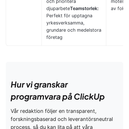
och prioritera
mötesbo
djuparbete
Teamstorlek:
av fokus
Perfekt för upptagna
yrkesverksamma,
grundare och medelstora
företag
Hur vi granskar
programvara på ClickUp
Vår redaktion följer en transparent,
forskningsbaserad och leverantörsneutral
process, så du kan lita på att våra