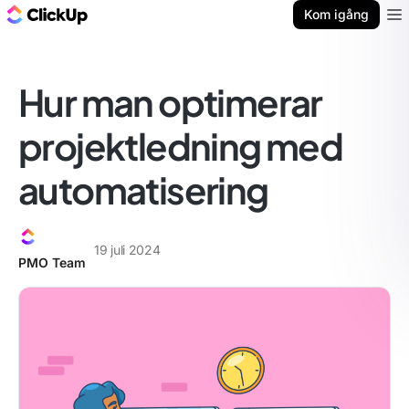
ClickUp-bloggen
Kom igång
Ope
Hur man optimerar
projektledning med
automatisering
19 juli 2024
PMO Team