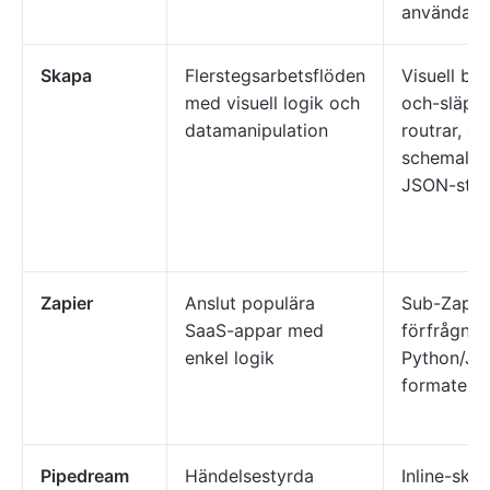
användarvä
Skapa
Flerstegsarbetsflöden
Visuell by
med visuell logik och
och-släpp-
datamanipulation
routrar, av
schemalagd
JSON-stö
Zapier
Anslut populära
Sub-Zaps,
SaaS-appar med
förfrågnin
enkel logik
Python/JS-
formateri
Pipedream
Händelsestyrda
Inline-skri