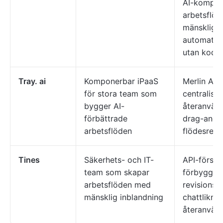
AI-kompon
arbetsflö
mänsklig i
automatise
utan kod.
Tray. ai
Komponerbar iPaaS
Merlin AI-
för stora team som
centralise
bygger AI-
återanvänd
förbättrade
drag-and-
arbetsflöden
flödesredi
Tines
Säkerhets- och IT-
API-först-
team som skapar
förbyggda 
arbetsflöden med
revisionssp
mänsklig inblandning
chattlikna
återanvänd