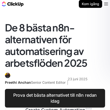
ClickUp-bloggen
Kom igång
Ope
De 8 bästa n8n-
alternativen för
automatisering av
arbetsflöden 2025
23 juni 2025
Preethi Anchan
Senior Content Editor
Prova det bästa alternativet till n8n redan
idag