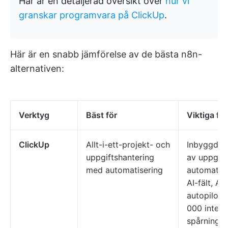
Här är en detaljerad översikt över
hur vi
granskar programvara på ClickUp
.
Här är en snabb jämförelse av de bästa n8n-
alternativen:
Verktyg
Bäst för
Viktiga fu
ClickUp
Allt-i-ett-projekt- och
Inbyggd a
uppgiftshantering
av uppgift
med automatisering
automatis
AI-fält, AI-
autopilota
000 integr
spårning i 