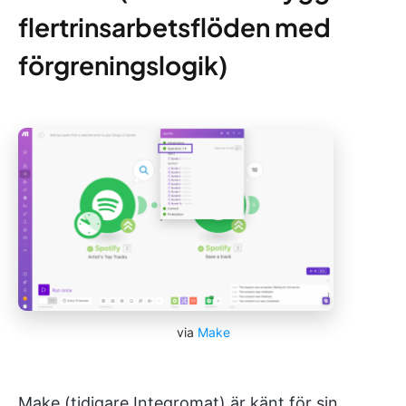
flertrinsarbetsflöden med
förgreningslogik)
via
Make
Make (tidigare Integromat) är känt för sin