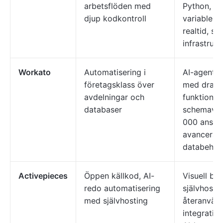
arbetsflöden med
Python, et
djup kodkontroll
variabler, 
realtid, se
infrastrukt
Workato
Automatisering i
AI-agenter
företagsklass över
med dra-o
avdelningar och
funktion,
databaser
schemavali
000 anslut
avancerad
databehand
Activepieces
Öppen källkod, AI-
Visuell by
redo automatisering
självhostin
med självhosting
återanvän
integratio