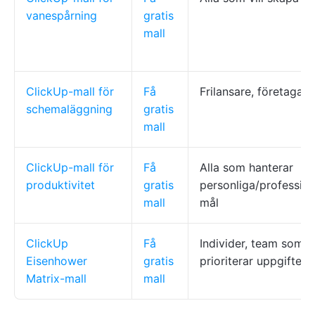
vanespårning
gratis
mall
ClickUp-mall för
Få
Frilansare, företagare
schemaläggning
gratis
mall
ClickUp-mall för
Få
Alla som hanterar
produktivitet
gratis
personliga/profession
mall
mål
ClickUp
Få
Individer, team som
Eisenhower
gratis
prioriterar uppgifter
Matrix-mall
mall