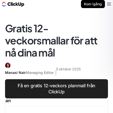
ClickUp-bloggen
Kom igång
Ope
Gratis 12-
veckorsmallar för att
nå dina mål
5 oktober 2025
Manasi Nair
Managing Editor
Få en gratis 12-veckors planmall från
ClickUp