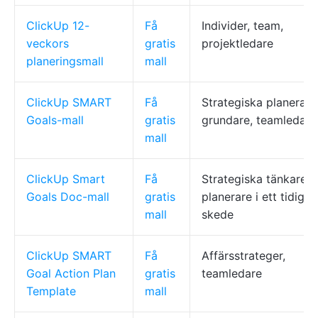
ClickUp 12-
Få
Individer, team,
veckors
gratis
projektledare
planeringsmall
mall
ClickUp SMART
Få
Strategiska planerare
Goals-mall
gratis
grundare, teamledare
mall
ClickUp Smart
Få
Strategiska tänkare,
Goals Doc-mall
gratis
planerare i ett tidigt
mall
skede
ClickUp SMART
Få
Affärsstrateger,
Goal Action Plan
gratis
teamledare
Template
mall