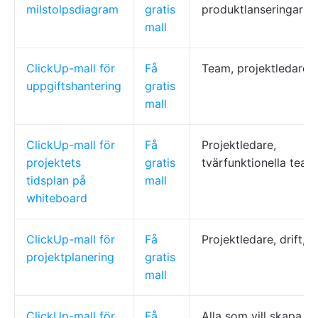
milstolpsdiagram
gratis
produktlanseringar
mall
ClickUp-mall för
Få
Team, projektledare
uppgiftshantering
gratis
mall
ClickUp-mall för
Få
Projektledare,
projektets
gratis
tvärfunktionella team
tidsplan på
mall
whiteboard
ClickUp-mall för
Få
Projektledare, drift,
projektplanering
gratis
mall
ClickUp-mall för
Få
Alla som vill skapa v