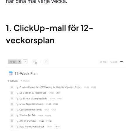
når dina mål varje vecka.
1. ClickUp-mall för 12-
veckorsplan