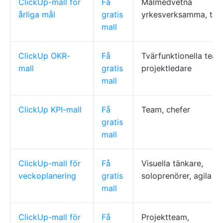
ClickUp-mall för
Få
Målmedvetna
årliga mål
gratis
yrkesverksamma, te
mall
ClickUp OKR-
Få
Tvärfunktionella team
mall
gratis
projektledare
mall
ClickUp KPI-mall
Få
Team, chefer
gratis
mall
ClickUp-mall för
Få
Visuella tänkare,
veckoplanering
gratis
soloprenörer, agila t
mall
ClickUp-mall för
Få
Projektteam,