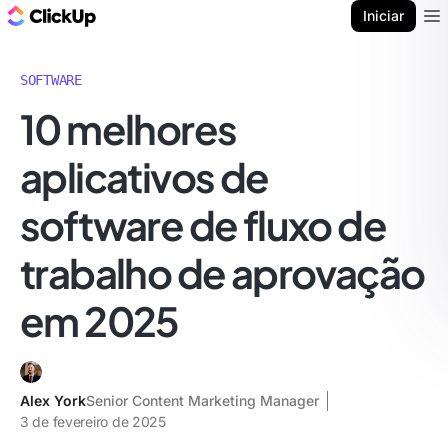
ClickUp Blogue
Iniciar
Ope
SOFTWARE
10 melhores
aplicativos de
software de fluxo de
trabalho de aprovação
em 2025
Alex York
Senior Content Marketing Manager
3 de fevereiro de 2025