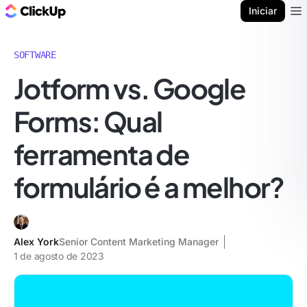
ClickUp Blogue
Iniciar
Ope
SOFTWARE
Jotform vs. Google
Forms: Qual
ferramenta de
formulário é a melhor?
Alex York
Senior Content Marketing Manager
1 de agosto de 2023