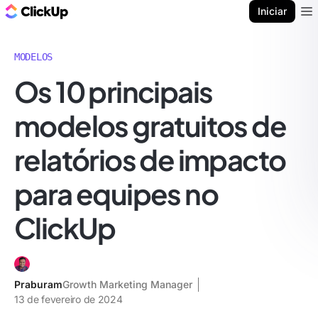
ClickUp Blogue
Iniciar
Ope
MODELOS
Os 10 principais
modelos gratuitos de
relatórios de impacto
para equipes no
ClickUp
Praburam
Growth Marketing Manager
13 de fevereiro de 2024