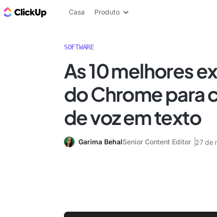
ClickUp Blogue
Casa
Produto
SOFTWARE
As 10 melhores e
do Chrome para 
de voz em texto
Garima Behal
Senior Content Editor
27 de 