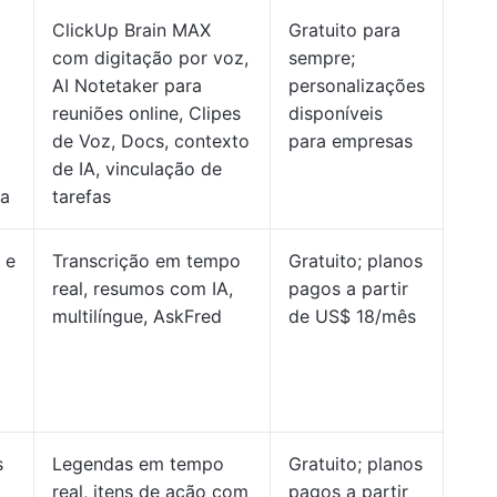
ClickUp Brain MAX
Gratuito para
com digitação por voz,
sempre;
AI Notetaker para
personalizações
reuniões online, Clipes
disponíveis
de Voz, Docs, contexto
para empresas
de IA, vinculação de
da
tarefas
 e
Transcrição em tempo
Gratuito; planos
real, resumos com IA,
pagos a partir
multilíngue, AskFred
de US$ 18/mês
s
Legendas em tempo
Gratuito; planos
real, itens de ação com
pagos a partir