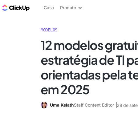
ClickUp Blogue
Casa
Produto
MODELOS
12 modelos gratui
estratégia de TI 
orientadas pela t
em 2025
Uma Kelath
Staff Content Editor
28 de set