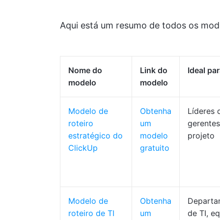
Aqui está um resumo de todos os model
Nome do
Link do
Ideal pa
modelo
modelo
Modelo de
Obtenha
Líderes d
roteiro
um
gerentes
estratégico do
modelo
projeto
ClickUp
gratuito
Modelo de
Obtenha
Departa
roteiro de TI
um
de TI, e