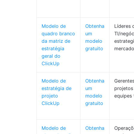
Modelo de
Obtenha
Líderes 
quadro branco
um
TI/negóc
da matriz de
modelo
estrateg
estratégia
gratuito
mercad
geral do
ClickUp
Modelo de
Obtenha
Gerente
estratégia de
um
projetos 
projeto
modelo
equipes 
ClickUp
gratuito
Modelo de
Obtenha
Operaçõe