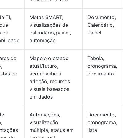
e TI,
Metas SMART,
Documento,
 que
visualizações de
Calendário,
m de
calendário/painel,
Painel
bilidade
automação
deres de
Mapeie o estado
Tabela,
,
atual/futuro,
cronograma,
istas de
acompanhe a
documento
adoção, recursos
visuais baseados
em dados
de
Automações,
Documento,
,
visualização
cronograma,
ntações
múltipla, status em
lista
mas de
tempo real,