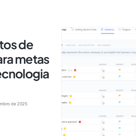
tos de
para metas
ecnologia
embro de 2025