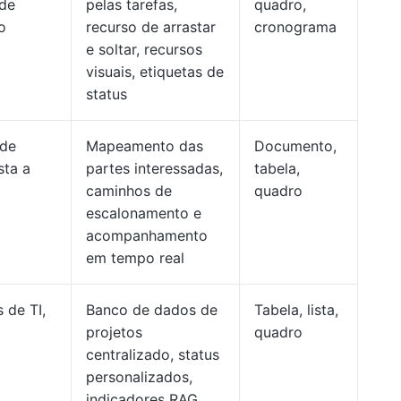
 de
pelas tarefas,
quadro,
o
recurso de arrastar
cronograma
e soltar, recursos
visuais, etiquetas de
status
 de
Mapeamento das
Documento,
sta a
partes interessadas,
tabela,
caminhos de
quadro
escalonamento e
acompanhamento
em tempo real
 de TI,
Banco de dados de
Tabela, lista,
projetos
quadro
centralizado, status
personalizados,
indicadores RAG