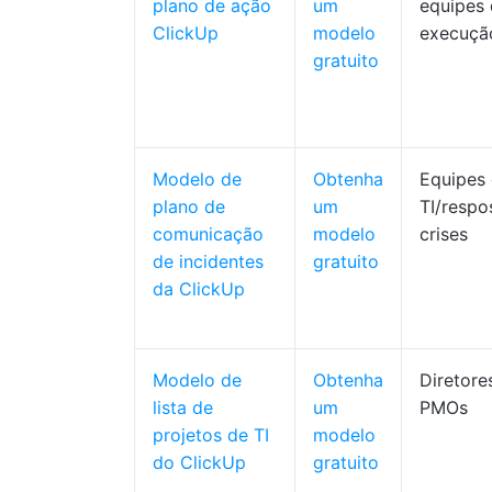
plano de ação
um
equipes
ClickUp
modelo
execuçã
gratuito
Modelo de
Obtenha
Equipes
plano de
um
TI/respo
comunicação
modelo
crises
de incidentes
gratuito
da ClickUp
Modelo de
Obtenha
Diretores
lista de
um
PMOs
projetos de TI
modelo
do ClickUp
gratuito