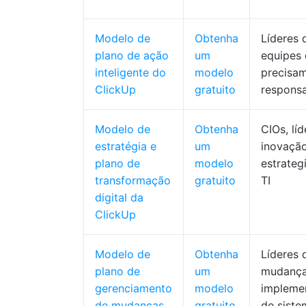
Modelo de
Obtenha
Líderes d
plano de ação
um
equipes
inteligente do
modelo
precisa
ClickUp
gratuito
responsa
Modelo de
Obtenha
CIOs, lí
estratégia e
um
inovação
plano de
modelo
estrateg
transformação
gratuito
TI
digital da
ClickUp
Modelo de
Obtenha
Líderes 
plano de
um
mudança
gerenciamento
modelo
impleme
de mudanças
gratuito
de siste