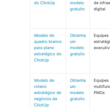
do ClickUp
modelo
de infra
gratuito
digital
Modelo de
Obtenha
Equipes
quadro branco
um
estratégi
para plano
modelo
executiv
estratégico do
gratuito
ClickUp
Modelo de
Obtenha
Equipes
roteiro
um
multifun
estratégico de
modelo
PMOs
negócios da
gratuito
ClickUp