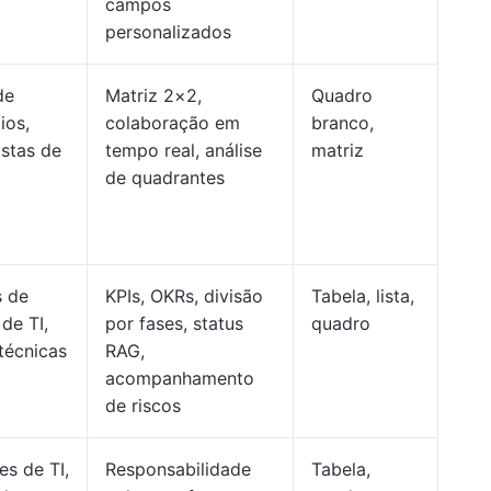
campos
personalizados
de
Matriz 2×2,
Quadro
ios,
colaboração em
branco,
istas de
tempo real, análise
matriz
o
de quadrantes
s de
KPIs, OKRs, divisão
Tabela, lista,
de TI,
por fases, status
quadro
técnicas
RAG,
acompanhamento
de riscos
s de TI,
Responsabilidade
Tabela,