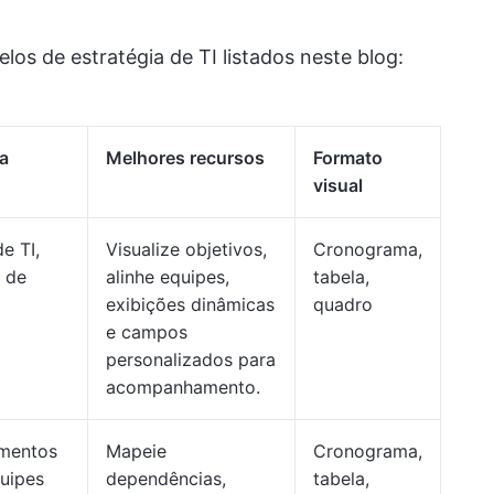
os de estratégia de TI listados neste blog:
ra
Melhores recursos
Formato
visual
e TI,
Visualize objetivos,
Cronograma,
 de
alinhe equipes,
tabela,
exibições dinâmicas
quadro
e campos
personalizados para
acompanhamento.
mentos
Mapeie
Cronograma,
quipes
dependências,
tabela,