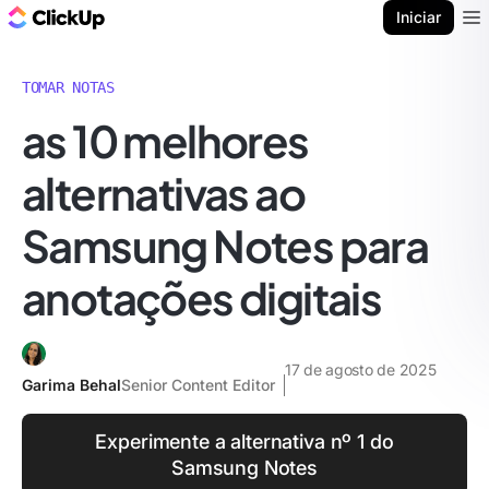
ClickUp Blogue
Iniciar
Ope
TOMAR NOTAS
as 10 melhores
alternativas ao
Samsung Notes para
anotações digitais
17 de agosto de 2025
Garima Behal
Senior Content Editor
Experimente a alternativa nº 1 do
Samsung Notes