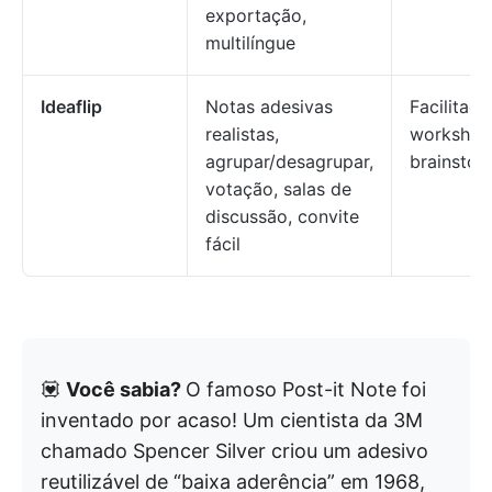
exportação,
multilíngue
Ideaflip
Notas adesivas
Facilitad
realistas,
workshop
agrupar/desagrupar,
brainstor
votação, salas de
discussão, convite
fácil
💟
Você sabia?
O famoso Post-it Note foi
inventado por acaso! Um cientista da 3M
chamado Spencer Silver criou um adesivo
reutilizável de “baixa aderência” em 1968,