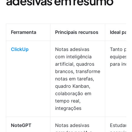
adesivas em resumo
Ferramenta
Principais recursos
Ideal para
ClickUp
Notas adesivas
Tanto par
com inteligência
equipes 
artificial, quadros
para indi
brancos, transforme
notas em tarefas,
quadro Kanban,
colaboração em
tempo real,
integrações
NoteGPT
Notas adesivas
Estudante