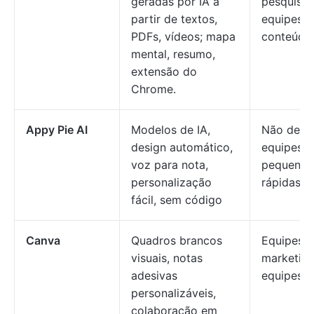
geradas por IA a
pesquisad
partir de textos,
equipes d
PDFs, vídeos; mapa
conteúdo
mental, resumo,
extensão do
Chrome.
Appy Pie AI
Modelos de IA,
Não desig
design automático,
equipes
voz para nota,
pequenas,
personalização
rápidas
fácil, sem código
Canva
Quadros brancos
Equipes cr
visuais, notas
marketing
adesivas
equipes d
personalizáveis,
colaboração em