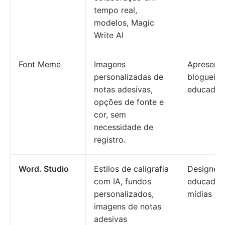
tempo real,
modelos, Magic
Write AI
Font Meme
Imagens
Apresent
personalizadas de
blogueiro
notas adesivas,
educador
opções de fonte e
cor, sem
necessidade de
registro.
Word. Studio
Estilos de caligrafia
Designers
com IA, fundos
educador
personalizados,
mídias so
imagens de notas
adesivas