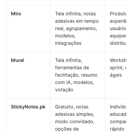
Miro
Tela infinita, notas
Produto,
adesivas em tempo
experiênc
real, agrupamento,
usuário, ág
modelos,
equipes
integrações
distribuíd
Mural
Tela infinita,
Workshop
ferramentas de
sprint, eq
facilitação, resumo
ágeis
com IA, modelos,
votação
StickyNotes.pk
Gratuito, notas
Indivíduos
adesivas simples,
educador
modo convidado,
comparti
opções de
rápido