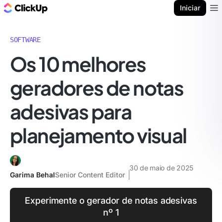
ClickUp Blogue
Iniciar
Ope
SOFTWARE
Os 10 melhores
geradores de notas
adesivas para
planejamento visual
30 de maio de 2025
Garima Behal
Senior Content Editor
Experimente o gerador de notas adesivas
nº 1