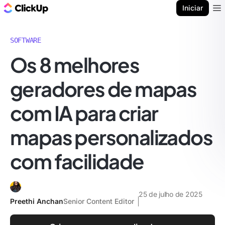
ClickUp Blogue
Iniciar
Ope
SOFTWARE
Os 8 melhores
geradores de mapas
com IA para criar
mapas personalizados
com facilidade
25 de julho de 2025
Preethi Anchan
Senior Content Editor