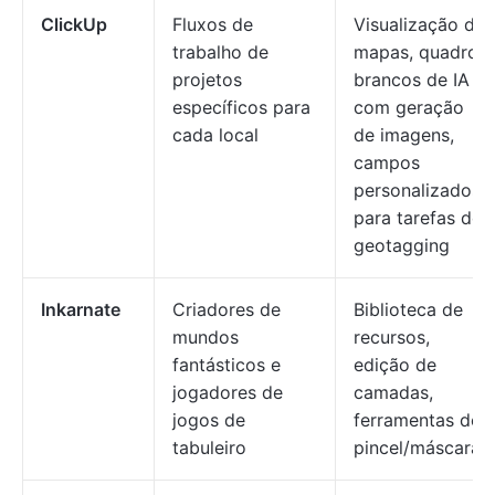
ClickUp
Fluxos de
Visualização de
trabalho de
mapas, quadros
projetos
brancos de IA
específicos para
com geração
cada local
de imagens,
campos
personalizados
para tarefas de
geotagging
Inkarnate
Criadores de
Biblioteca de
mundos
recursos,
fantásticos e
edição de
jogadores de
camadas,
jogos de
ferramentas de
tabuleiro
pincel/máscara