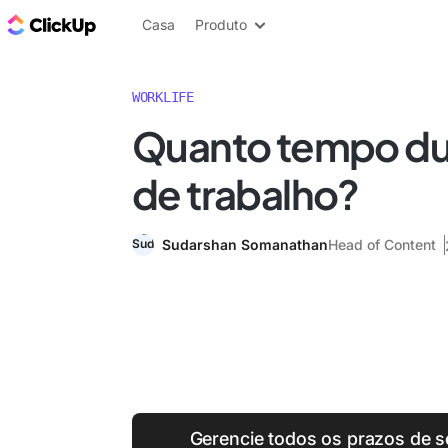
ClickUp Blogue
Casa
Produto
WORKLIFE
Quanto tempo dur
de trabalho?
Sudarshan Somanathan
Head of Content
Gerencie todos os prazos de s