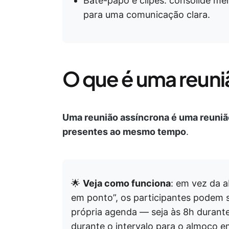
Bate-papo e clipes: consolide me
para uma comunicação clara.
O que é uma reuni
Uma reunião assíncrona é uma reuniã
presentes ao mesmo tempo
.
🌟
Veja como funciona
: em vez da 
em ponto”, os participantes podem 
própria agenda — seja às 8h durant
durante o intervalo para o almoço 