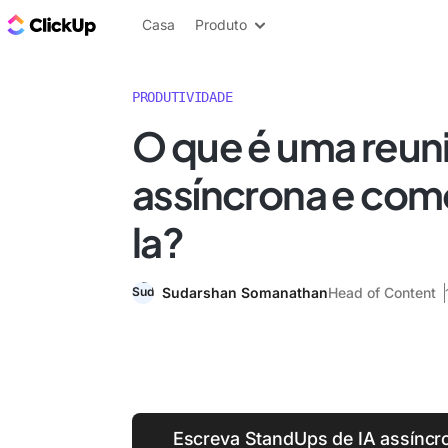
ClickUp Blogue
Casa
Produto
PRODUTIVIDADE
O que é uma reun
assíncrona e como
la?
Sudarshan Somanathan
Head of Content
Escreva StandUps de IA assíncr