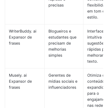
precisas
flexibilidad
em tom e
estilo.
WriterBuddy. ai
Blogueiros e
Interface
Expansor de
estudantes que
intuitiva c
frases
precisam de
sugestões
melhorias
rápidas pa
simples
melhorar o
texto.
Musely. ai
Gerentes de
Otimiza o
Expansor de
mídias sociais e
conteúdo
frases
influenciadores
expandido
para o
engajamen
nas redes