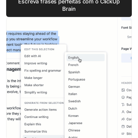
Escreva frases perfeitas com o ClickUp
Brain