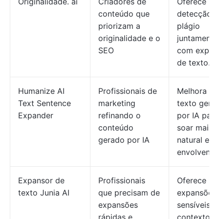
Originalidade. ai
Criadores de
Oferece
conteúdo que
detecção 
priorizam a
plágio
originalidade e o
juntamente
SEO
com expan
de texto.
Humanize AI
Profissionais de
Melhora o
Text Sentence
marketing
texto gera
Expander
refinando o
por IA para
conteúdo
soar mais
gerado por IA
natural e
envolvente
Expansor de
Profissionais
Oferece
texto Junia AI
que precisam de
expansões
expansões
sensíveis a
rápidas e
contexto 