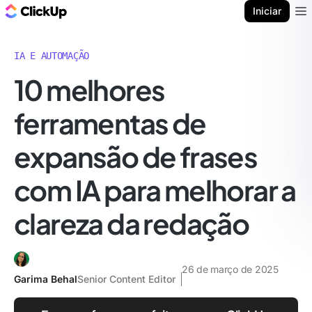
ClickUp Blogue
Iniciar
Ope
IA E AUTOMAÇÃO
10 melhores
ferramentas de
expansão de frases
com IA para melhorar a
clareza da redação
26 de março de 2025
Garima Behal
Senior Content Editor