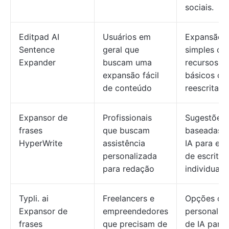
sociais.
Editpad AI
Usuários em
Expansão
Sentence
geral que
simples c
Expander
buscam uma
recursos
expansão fácil
básicos de
de conteúdo
reescrita
Expansor de
Profissionais
Sugestões
frases
que buscam
baseadas 
HyperWrite
assistência
IA para est
personalizada
de escrita
para redação
individuais
Typli. ai
Freelancers e
Opções de
Expansor de
empreendedores
personaliz
frases
que precisam de
de IA para