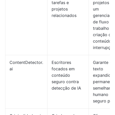
tarefas e
projetos p
projetos
um
relacionados
gerenciam
de fluxo de
trabalho e
criação de
conteúdo 
interrupçõe
ContentDetector.
Escritores
Garante qu
ai
focados em
texto
conteúdo
expandido
seguro contra
permaneça
detecção de IA
semelhante
humano e
seguro para