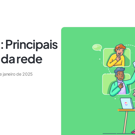
: Principais
 da rede
e janeiro de 2025