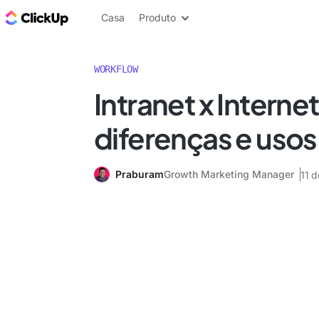
ClickUp Blogue
Casa
Produto
WORKFLOW
Intranet x Internet
diferenças e usos
Praburam
Growth Marketing Manager
11 d