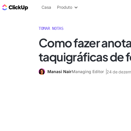
ClickUp Blogue
Casa
Produto
TOMAR NOTAS
Como fazer anot
taquigráficas de 
Manasi Nair
Managing Editor
24 de dezem