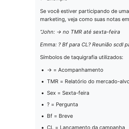
Se você estiver participando de u
marketing, veja como suas notas em 
“John: → no TMR até sexta-feira
Emma: ? Bf para CL? Reunião scdl pa
Símbolos de taquigrafia utilizados:
→ = Acompanhamento
TMR = Relatório do mercado-alv
Sex = Sexta-feira
? = Pergunta
Bf = Breve
CL = Lançamento da campanha