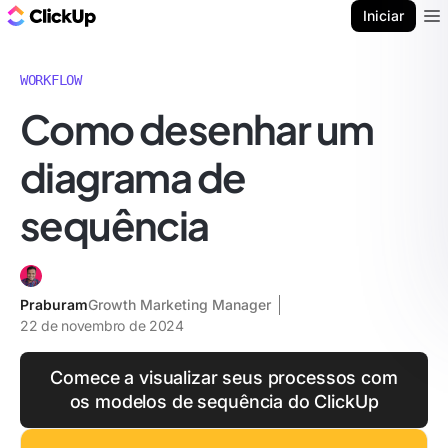
ClickUp Blogue
Iniciar
Ope
WORKFLOW
Como desenhar um
diagrama de
sequência
Praburam
Growth Marketing Manager
22 de novembro de 2024
Comece a visualizar seus processos com
os modelos de sequência do ClickUp