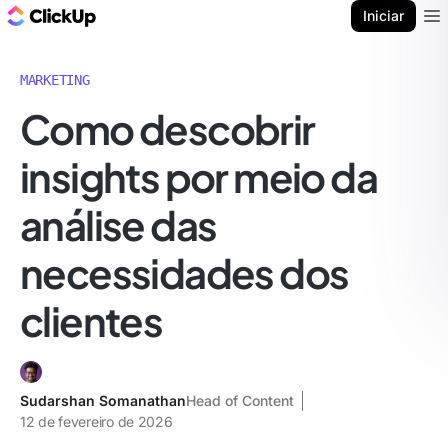
ClickUp Blogue
Iniciar
Ope
MARKETING
Como descobrir
insights por meio da
análise das
necessidades dos
clientes
Sudarshan Somanathan
Head of Content
12 de fevereiro de 2026