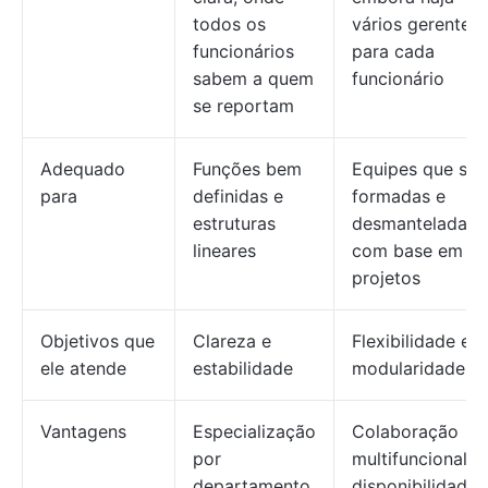
todos os
vários gerentes
funcionários
para cada
sabem a quem
funcionário
se reportam
Adequado
Funções bem
Equipes que são
para
definidas e
formadas e
estruturas
desmanteladas
lineares
com base em
projetos
Objetivos que
Clareza e
Flexibilidade e
ele atende
estabilidade
modularidade
Vantagens
Especialização
Colaboração
por
multifuncional,
departamento,
disponibilidade