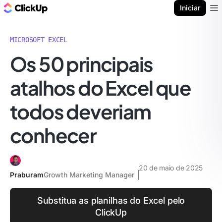
ClickUp Blogue
Iniciar
Ope
MICROSOFT EXCEL
Os 50 principais
atalhos do Excel que
todos deveriam
conhecer
20 de maio de 2025
Praburam
Growth Marketing Manager
Substitua as planilhas do Excel pelo
ClickUp