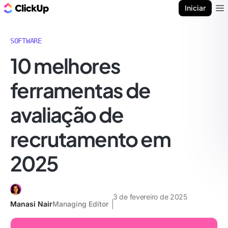
ClickUp Blogue
Iniciar
Ope
SOFTWARE
10 melhores
ferramentas de
avaliação de
recrutamento em
2025
3 de fevereiro de 2025
Manasi Nair
Managing Editor