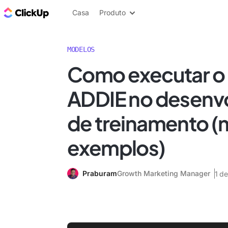
ClickUp Blogue
Casa
Produto
MODELOS
Como executar o
ADDIE no desenv
de treinamento (
exemplos)
Praburam
Growth Marketing Manager
1 d