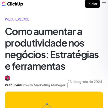
ClickUp Blogue
Iniciar
Ope
PRODUTIVIDADE
Como aumentar a
produtividade nos
negócios: Estratégias
e ferramentas
23 de agosto de 2024
Praburam
Growth Marketing Manager