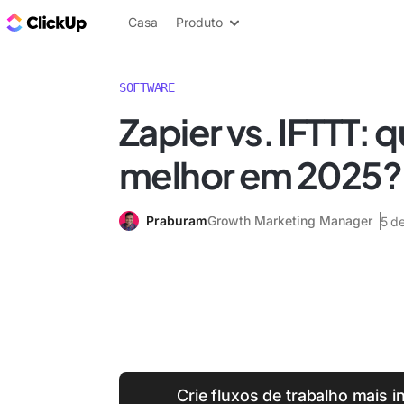
ClickUp Blogue
Casa
Produto
SOFTWARE
Zapier vs. IFTTT: q
melhor em 2025?
Praburam
Growth Marketing Manager
5 d
Crie fluxos de trabalho mais i