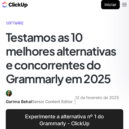
ClickUp Blogue
Iniciar
Ope
SOFTWARE
Testamos as 10
melhores alternativas
e concorrentes do
Grammarly em 2025
12 de fevereiro de 2025
Garima Behal
Senior Content Editor
Experimente a alternativa nº 1 do
Grammarly - ClickUp