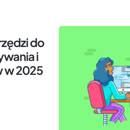
rzędzi do
ywania i
w w 2025