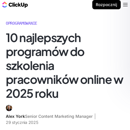
ClickUp Blog
Rozpocznij
Ope
OPROGRAMOWANIE
10 najlepszych
programów do
szkolenia
pracowników online w
2025 roku
Alex York
Senior Content Marketing Manager
29 stycznia 2025