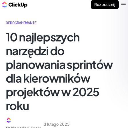
ClickUp Blog
Rozpocznij
Ope
OPROGRAMOWANIE
10 najlepszych
narzędzi do
planowania sprintów
dla kierowników
projektów w 2025
roku
3 lutego 2025