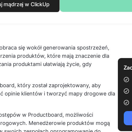
uj mądrzej w ClickUp
obraca się wokół generowania spostrzeżeń,
rzenia produktów, które mają znaczenie dla
zania produktami
ułatwiają życie, gdy
Zac
board, który został zaprojektowany, aby
opinie klientów i tworzyć mapy drogowe dla
postępów w Productboard, możliwości
p drogowych. Menedżerowie produktów mogą
 w swoich zespołach
oprogramowanie do