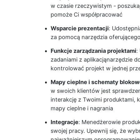
w czasie rzeczywistym - poszuka
pomoże Ci współpracować
Wsparcie prezentacji
: Udostępn
za pomocą narzędzia oferującego 
Funkcje zarządzania projektami
:
zadaniami
z aplikacją
narzędzie d
kontrolować projekt w jednej prz
Mapy cieplne i schematy blokow
w swoich klientów jest sprawdze
interakcję z Twoimi produktami, k
mapy cieplne i nagrania
Integracje
: Menedżerowie produk
swojej pracy. Upewnij się, że wyb
najważniejszym oprogramowanie