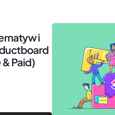
ernatyw i
oductboard
 & Paid)