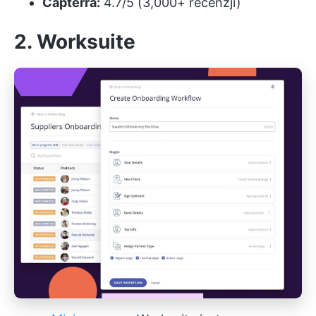
Capterra:
4.7/5 (3,000+ recenzji)
2. Worksuite