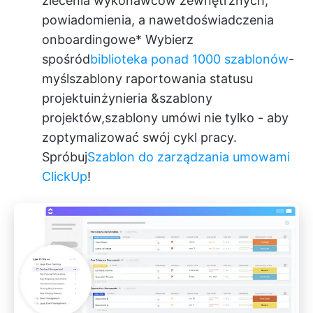
zlecenia wykonawców zewnętrznych,
powiadomienia, a nawet
doświadczenia
onboardingowe
* Wybierz
spośród
biblioteka ponad 1000 szablonów
-
myśl
szablony raportowania statusu
projektu
inżynieria &
szablony
projektów
,
szablony umów
i nie tylko - aby
zoptymalizować swój cykl pracy.
Spróbuj
Szablon do zarządzania umowami
ClickUp
!