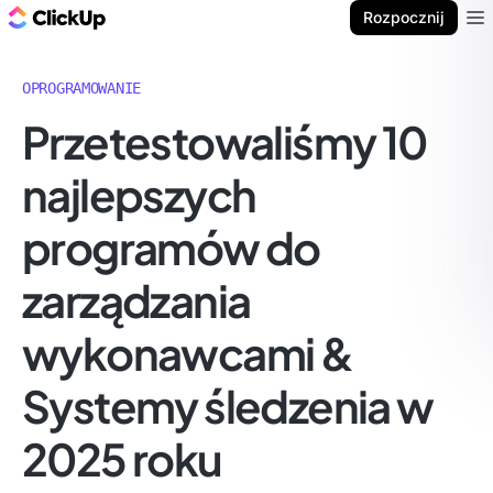
ClickUp Blog
Rozpocznij
Ope
OPROGRAMOWANIE
Przetestowaliśmy 10
najlepszych
programów do
zarządzania
wykonawcami &
Systemy śledzenia w
2025 roku