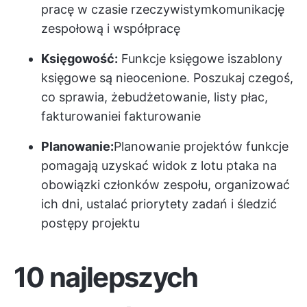
pracę w czasie rzeczywistym
komunikację
zespołową
i współpracę
Księgowość:
Funkcje księgowe i
szablony
księgowe
są nieocenione. Poszukaj czegoś,
co sprawia, że
budżetowanie, listy płac,
fakturowanie
i fakturowanie
Planowanie:
Planowanie projektów
funkcje
pomagają uzyskać widok z lotu ptaka na
obowiązki członków zespołu, organizować
ich dni, ustalać priorytety zadań i śledzić
postępy projektu
10 najlepszych