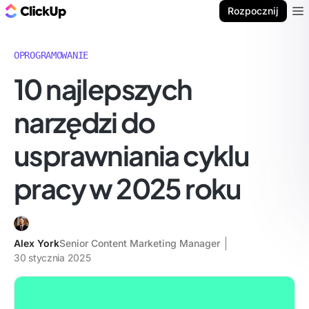
ClickUp Blog
Rozpocznij
Ope
OPROGRAMOWANIE
10 najlepszych
narzędzi do
usprawniania cyklu
pracy w 2025 roku
Alex York
Senior Content Marketing Manager
30 stycznia 2025