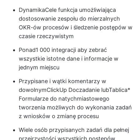
Dynamika
Cele
funkcja umożliwiająca
dostosowanie zespołu do mierzalnych
OKR-ów procesów i śledzenie postępów w
czasie rzeczywistym
Ponad
1 000 integracji
aby zebrać
wszystkie istotne dane i informacje w
jednym miejscu
Przypisane i wątki komentarzy w
dowolnym
ClickUp Doc
zadanie lub
Tablica
*
Formularze
do natychmiastowego
tworzenia możliwych do wykonania zadań
z wniosków o zmianę procesu
Wiele osób przypisanych
zadań dla pełnej
przejrzystości wszystkich postępów