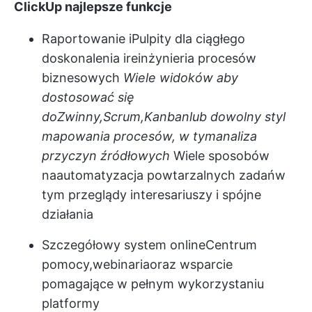
ClickUp najlepsze funkcje
Raportowanie i
Pulpity
dla ciągłego
doskonalenia i
reinżynieria procesów
biznesowych
Wiele widoków
aby
dostosować się
do
Zwinny
,
Scrum
,
Kanban
lub dowolny styl
mapowania procesów, w tym
analiza
przyczyn źródłowych
Wiele sposobów
na
automatyzacja powtarzalnych zadań
w
tym przeglądy interesariuszy i spójne
działania
Szczegółowy system online
Centrum
pomocy
,
webinaria
oraz wsparcie
pomagające w pełnym wykorzystaniu
platformy