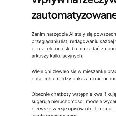
zautomatyzowan
Zanim narzędzia AI stały się powszech
przeglądaniu list, redagowaniu każde
przez telefon i śledzeniu zadań za p
arkuszy kalkulacyjnych.
Wiele dni zlewało się w mieszankę pracy
pośpiechu między pokazami nierucho
Obecnie chatboty wstępnie kwalifikują 
sugerują nieruchomości, modele wyce
pierwsze wersje opisów ofert i e-maili
każdą pracę od zera.