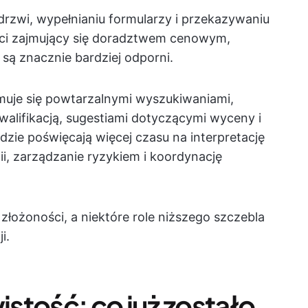
 drzwi, wypełnianiu formularzy i przekazywaniu
enci zajmujący się doradztwem cenowym,
 są znacznie bardziej odporni.
ajmuje się powtarzalnymi wyszukiwaniami,
lifikacją, sugestiami dotyczącymi wyceny i
zie poświęcają więcej czasu na interpretację
i, zarządzanie ryzykiem i koordynację
łożoności, a niektóre role niższego szczebla
i.
stość: co już zostało