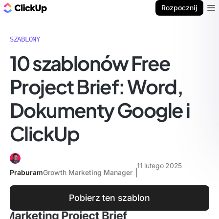
ClickUp Blog
Rozpocznij
Ope
SZABLONY
10 szablonów Free
Project Brief: Word,
Dokumenty Google i
ClickUp
11 lutego 2025
Praburam
Growth Marketing Manager
Pobierz ten szablon