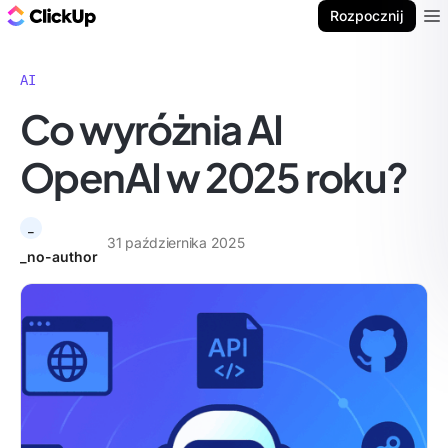
ClickUp Blog
Rozpocznij
Ope
AI
Co wyróżnia AI
OpenAI w 2025 roku?
_
31 października 2025
_no-author