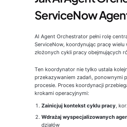
ServiceNow Agent
AI Agent Orchestrator pełni rolę cen
ServiceNow, koordynując pracę wielu
złożonych cykli pracy obejmujących ró
Ten koordynator nie tylko ustala kolej
przekazywaniem zadań, ponownymi pr
procesie. Proces koordynacji przebi
krokami operacyjnymi:
Zainicjuj kontekst cyklu pracy
, ko
Wdrażaj wyspecjalizowanych age
działów