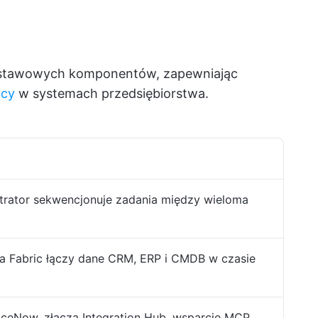
odstawowych komponentów, zapewniając
acy
w systemach przedsiębiorstwa.
trator sekwencjonuje zadania między wieloma
a Fabric łączy dane CRM, ERP i CMDB w czasie
iceNow, złącza Integration Hub, wsparcie MCP