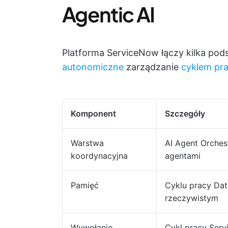
Agentic AI
Platforma ServiceNow łączy kilka p
autonomiczne
zarządzanie
cyklem pr
Komponent
Szczegóły
Warstwa
AI Agent Orches
koordynacyjna
agentami
Pamięć
Cyklu pracy Dat
rzeczywistym
Wywołanie
Cykl pracy Serv