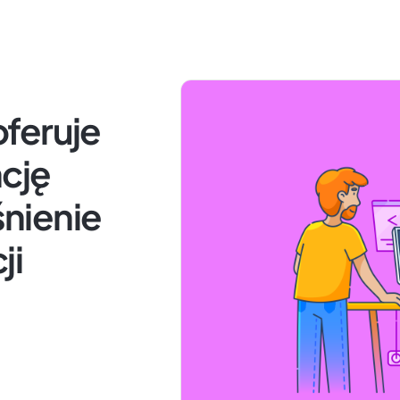
feruje
ncję
nienie
ji