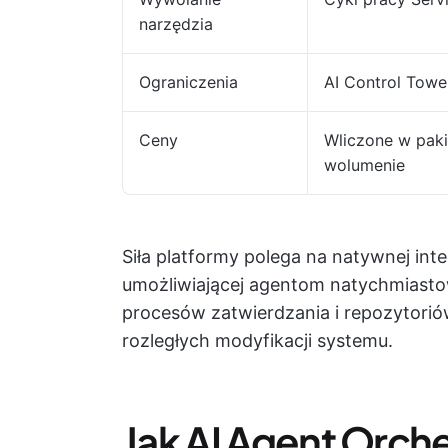
narzędzia
Ograniczenia
AI Control Towe
Ceny
Wliczone w paki
wolumenie
Siła platformy polega na natywnej integ
umożliwiającej agentom natychmiastow
procesów zatwierdzania i repozytori
rozległych modyfikacji systemu.
Jak AI Agent Orch