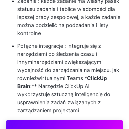
Zadania
: każde zadanie ma własny pasek
statusu zadania i tablice wiadomości dla
lepszej pracy zespołowej, a każde zadanie
można podzielić na podzadania i listy
kontrolne
Potężne integracje
: integruje się z
narzędziami do śledzenia czasu i
innymi
narzędziami zwiększającymi
wydajność
do zarządzania na miejscu, jak
również
wirtualnymi Teams
*
ClickUp
Brain
:** Narzędzie ClickUp AI
wykorzystuje sztuczną inteligencję do
usprawnienia zadań związanych z
zarządzaniem projektami