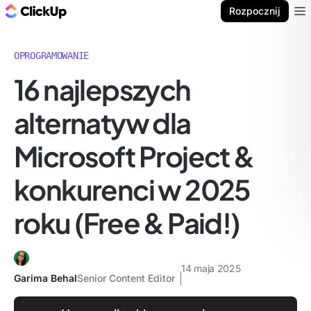
ClickUp Blog
Rozpocznij
Ope
OPROGRAMOWANIE
16 najlepszych
alternatyw dla
Microsoft Project &
konkurenci w 2025
roku (Free & Paid!)
14 maja 2025
Garima Behal
Senior Content Editor