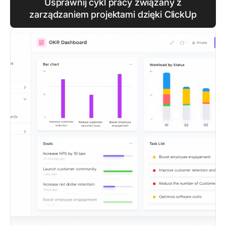
Usprawnij cykl pracy związany z
zarządzaniem projektami dzięki ClickUp