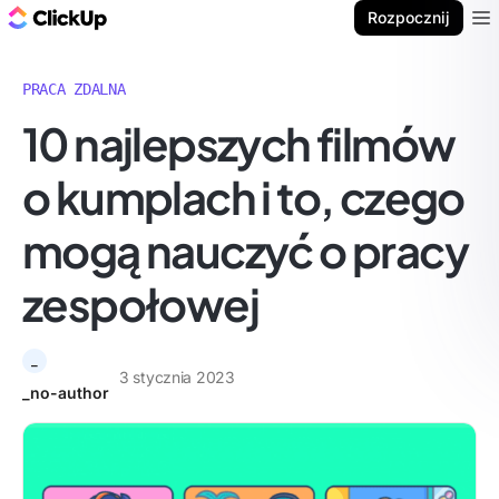
ClickUp Blog
Rozpocznij
Ope
PRACA ZDALNA
10 najlepszych filmów
o kumplach i to, czego
mogą nauczyć o pracy
zespołowej
_
3 stycznia 2023
_no-author