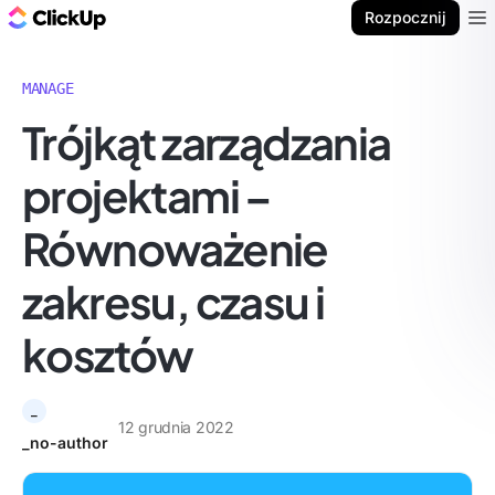
ClickUp Blog
Rozpocznij
Ope
MANAGE
Trójkąt zarządzania
projektami –
Równoważenie
zakresu, czasu i
kosztów
_
12 grudnia 2022
_no-author