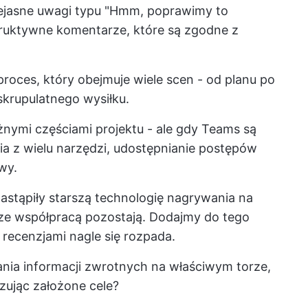
niejasne uwagi typu "Hmm, poprawimy to
struktywne komentarze, które są zgodne z
oces, który obejmuje wiele scen - od planu po
krupulatnego wysiłku.
żnymi częściami projektu - ale gdy Teams są
a z wielu narzędzi, udostępnianie postępów
wy.
stąpiły starszą technologię nagrywania na
ze współpracą pozostają. Dodajmy do tego
 recenzjami nagle się rozpada.
nia informacji zwrotnych na właściwym torze,
izując założone cele?