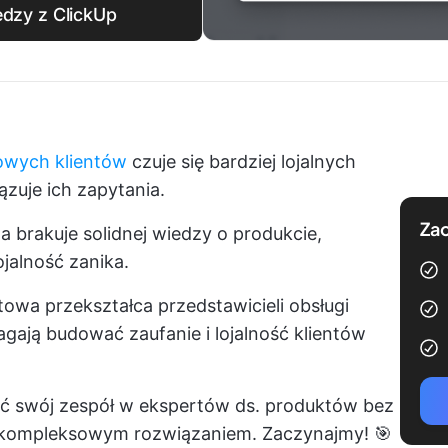
edzy z ClickUp
owych klientów
czuje się bardziej lojalnych
zuje ich zapytania.
Zac
a brakuje solidnej wiedzy o produkcie,
ojalność zanika.
wa przekształca przedstawicieli obsługi
agają budować zaufanie i lojalność klientów
łcić swój zespół w ekspertów ds. produktów bez
ie kompleksowym rozwiązaniem. Zaczynajmy! 🎯