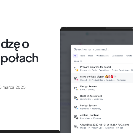
edzę o
społach
5 marca 2025