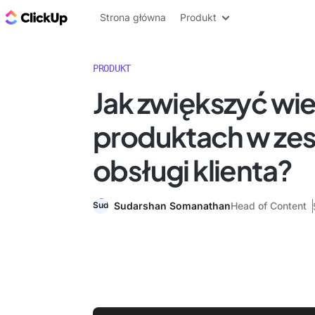
ClickUp Blog
Strona główna
Produkt
PRODUKT
Jak zwiększyć wi
produktach w ze
obsługi klienta?
Sudarshan Somanathan
Head of Content