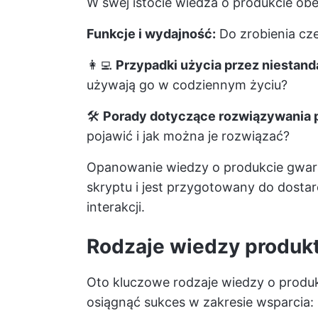
W swej istocie wiedza o produkcie obe
Funkcje i wydajność:
Do zrobienia cz
👩‍💻
Przypadki użycia przez niestan
używają go w codziennym życiu?
🛠️
Porady dotyczące rozwiązywania 
pojawić i jak można je rozwiązać?
Opanowanie wiedzy o produkcie gwaran
skryptu i jest przygotowany do dosta
interakcji.
Rodzaje wiedzy produk
Oto kluczowe rodzaje wiedzy o produk
osiągnąć sukces w zakresie wsparcia: