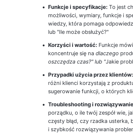
Funkcje i specyfikacje:
To jest c
możliwości, wymiary, funkcje i sp
wiedzy, która pomaga odpowiedzie
lub "Ile może obsłużyć?"
Korzyści i wartość:
Funkcje mówią
koncentruje się na
dlaczego
produ
oszczędza czas?" lub "
Jakie prob
Przypadki użycia przez klientów:
różni klienci korzystają z produk
sugerowanie funkcji, o których kli
Troubleshooting i rozwiązywani
porządku, o ile twój zespół wie, j
częsty błąd, czy rzadka usterka
i szybkość rozwiązywania probl