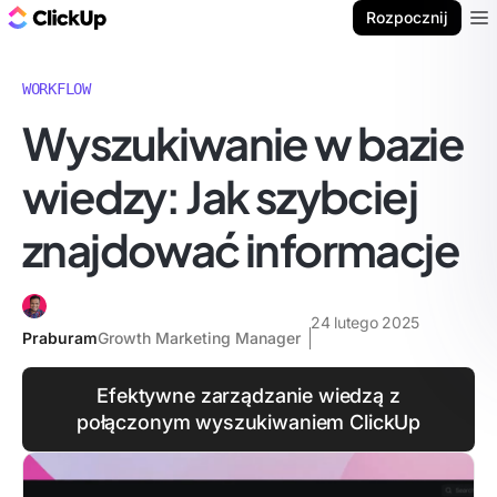
ClickUp Blog
Rozpocznij
Ope
WORKFLOW
Wyszukiwanie w bazie
wiedzy: Jak szybciej
znajdować informacje
24 lutego 2025
Praburam
Growth Marketing Manager
Efektywne zarządzanie wiedzą z
połączonym wyszukiwaniem ClickUp