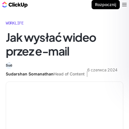
ClickUp Blog
Rozpocznij
Ope
WORKLIFE
Jak wysłać wideo
przez e-mail
6 czerwca 2024
Sudarshan Somanathan
Head of Content