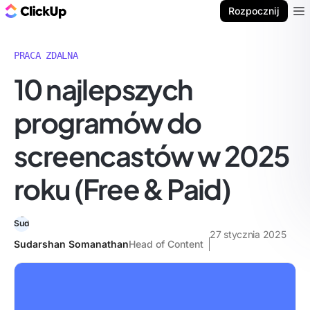
ClickUp Blog
Rozpocznij
Ope
PRACA ZDALNA
10 najlepszych
programów do
screencastów w 2025
roku (Free & Paid)
27 stycznia 2025
Sudarshan Somanathan
Head of Content