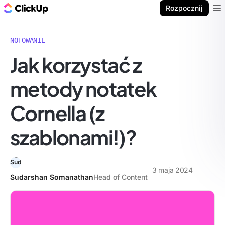
ClickUp Blog
Rozpocznij
Ope
NOTOWANIE
Jak korzystać z
metody notatek
Cornella (z
szablonami!)?
3 maja 2024
Sudarshan Somanathan
Head of Content