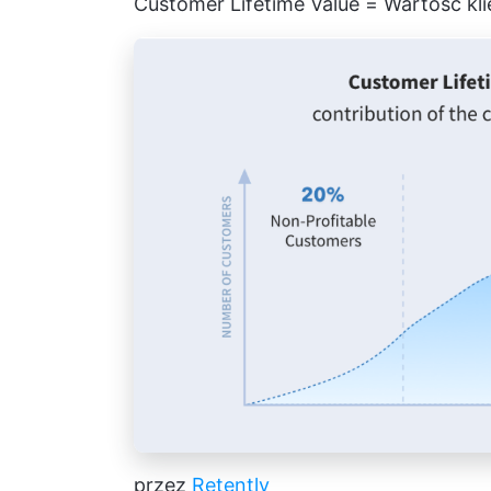
Customer Lifetime Value = Wartość kli
przez
Retently