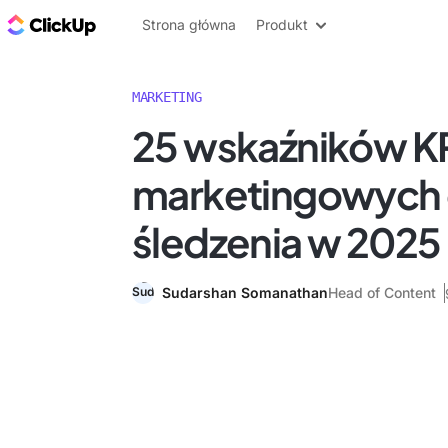
ClickUp Blog
Strona główna
Produkt
MARKETING
25 wskaźników KP
marketingowych
śledzenia w 2025
Sudarshan Somanathan
Head of Content