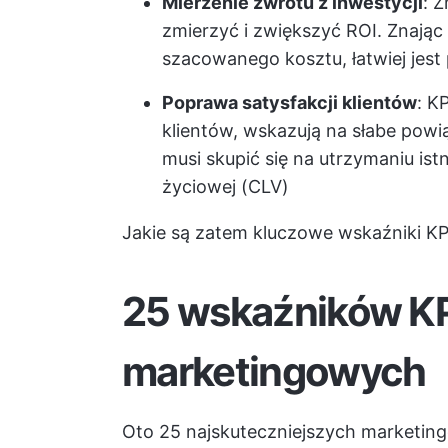
Mierzenie zwrotu z inwestycji
: 
zmierzyć i zwiększyć ROI. Znając
szacowanego kosztu, łatwiej jest
Poprawa satysfakcji klientów
: K
klientów, wskazują na słabe powią
musi skupić się na utrzymaniu ist
życiowej (CLV)
Jakie są zatem kluczowe wskaźniki KPI,
25 wskaźników KPI
marketingowych
Oto 25 najskuteczniejszych marketin